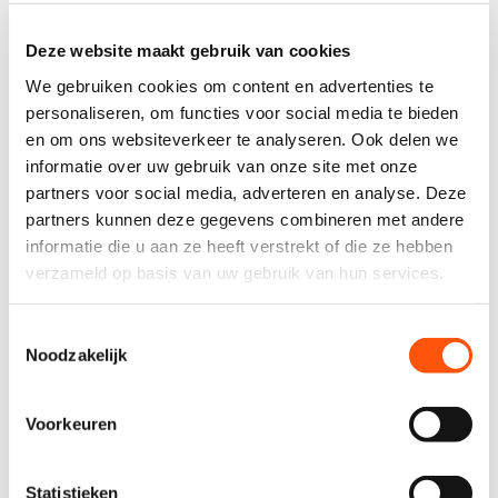
Deze website maakt gebruik van cookies
We gebruiken cookies om content en advertenties te
personaliseren, om functies voor social media te bieden
en om ons websiteverkeer te analyseren. Ook delen we
informatie over uw gebruik van onze site met onze
partners voor social media, adverteren en analyse. Deze
partners kunnen deze gegevens combineren met andere
informatie die u aan ze heeft verstrekt of die ze hebben
verzameld op basis van uw gebruik van hun services.
Toestemmingsselectie
Noodzakelijk
Haal- en brengservice
Met de brengservice leveren we voor € 35,- uw
Voorkeuren
autoambulance op de gewenste plek af, bijvoorbeeld op
uw werk. Na de verhuur halen wij voor € 35,- de
autoambulance weer bij u op. Dat is wel zo makkelijk!
Statistieken