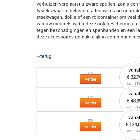
verhuizen verplaatst u zware spullen, zoals ee
fysiek zwaar te belasten raden wij u aan gebrui
steekwagen, dollie of een rolcontainer om veel do
van uw meubels wilt u deze ook beschermen teg
tegen beschadigingen en spanbanden en een la
deze accessoires gemakkelijk in combinatie me
<-
terug
vana
€ 32,7
verder
incl. BT
vana
€ 48,9
verder
incl. BT
vana
€ 134,
verder
incl. BT