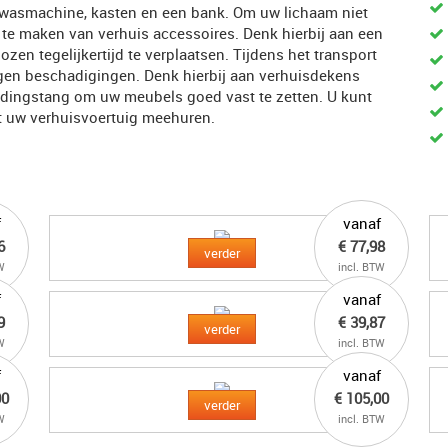
n wasmachine, kasten en een bank. Om uw lichaam niet
k te maken van verhuis accessoires. Denk hierbij aan een
zen tegelijkertijd te verplaatsen. Tijdens het transport
en beschadigingen. Denk hierbij aan verhuisdekens
dingstang om uw meubels goed vast te zetten. U kunt
t uw verhuisvoertuig meehuren.
f
vanaf
6
€ 77,98
verder
W
incl. BTW
f
vanaf
9
€ 39,87
verder
W
incl. BTW
f
vanaf
00
€ 105,00
verder
W
incl. BTW