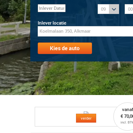
:
Inlever locatie
Kies de auto
vana
€ 70,0
verder
incl. BT