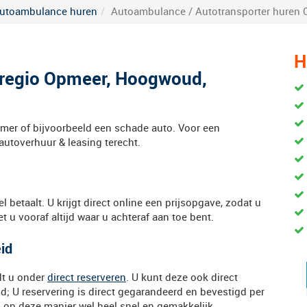
utoambulance huren
Autoambulance / Autotransporter huren
H
 regio Opmeer, Hoogwoud,
timer of bijvoorbeeld een schade auto. Voor een
autoverhuur & leasing terecht.
eel betaalt. U krijgt direct online een prijsopgave, zodat u
 u vooraf altijd waar u achteraf aan toe bent.
eid
dt u onder
direct reserveren
. U kunt deze ook direct
; U reservering is direct gegarandeerd en bevestigd per
s op deze manier wel heel snel en gemakkelijk.