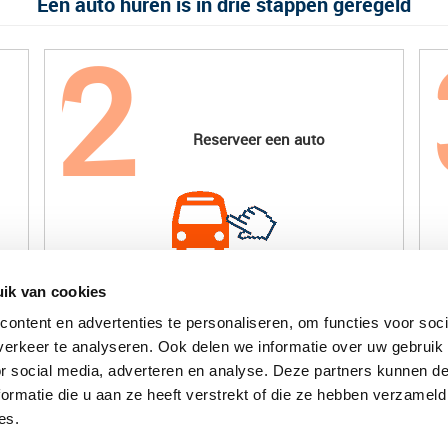
Een auto huren is in drie stappen geregeld
Reserveer een auto
ik van cookies
ontent en advertenties te personaliseren, om functies voor soci
erkeer te analyseren. Ook delen we informatie over uw gebruik
Auto huren Alkmaar | Mulder autoverhuur
or social media, adverteren en analyse. Deze partners kunnen 
Online Auto huren Opmeer, Hoogwoud en
ormatie die u aan ze heeft verstrekt of die ze hebben verzameld
Spanbroek | Mulder Autoverhuur
Autoambulance / Autotransporter huren
es.
Opmeer, Hoogwoud, Spanbroek
Online