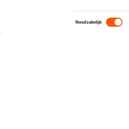
1812 PS Alkmaar
Unit B-05
072 20 29 056
Toestemmingsselectie
Noodzakelijk
info@mulderautoverhuur.nl