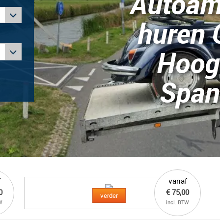
Autoam
huren 
Hoog
Span
f
vanaf
0
€ 75,00
verder
W
incl. BTW