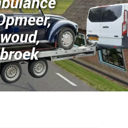
bulance
Opmeer,
woud,
broek