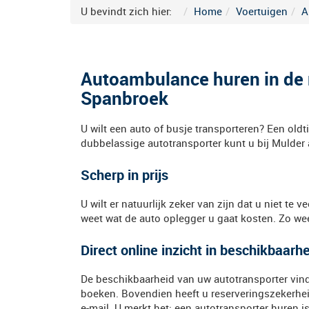
U bevindt zich hier:
Home
Voertuigen
A
Autoambulance huren in de
Spanbroek
U wilt een auto of busje transporteren? Een old
dubbelassige autotransporter kunt u bij Mulder 
Scherp in prijs
U wilt er natuurlijk zeker van zijn dat u niet te v
weet wat de auto oplegger u gaat kosten. Zo weet
Direct online inzicht in beschikbaarh
De beschikbaarheid van uw autotransporter vin
boeken. Bovendien heeft u reserveringszekerheid
e-mail. U merkt het: een autotransporter huren i