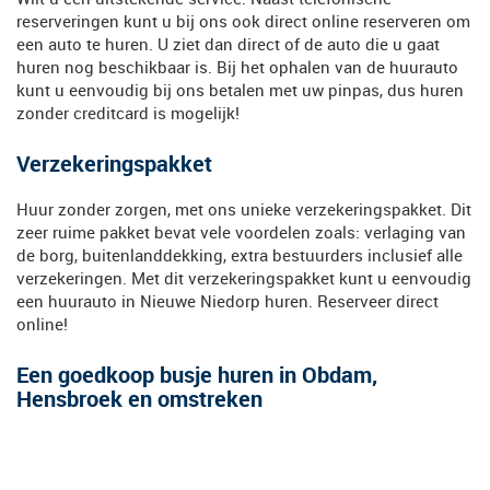
reserveringen kunt u bij ons ook direct online reserveren om
een auto te huren. U ziet dan direct of de auto die u gaat
huren nog beschikbaar is. Bij het ophalen van de huurauto
kunt u eenvoudig bij ons betalen met uw pinpas, dus huren
zonder creditcard is mogelijk!
Verzekeringspakket
Huur zonder zorgen, met ons unieke verzekeringspakket. Dit
zeer ruime pakket bevat vele voordelen zoals: verlaging van
de borg, buitenlanddekking, extra bestuurders inclusief alle
verzekeringen. Met dit verzekeringspakket kunt u eenvoudig
een huurauto in Nieuwe Niedorp huren. Reserveer direct
online!
Een goedkoop busje huren in Obdam,
Hensbroek en omstreken
Een busje huren in Nieuwe Niedorp en omgeving of een
goedkope
auto huren voor vakantie
dat wilt u toch ook? Dus
reserveer nu eenvoudig online!! Wij nemen telefonische