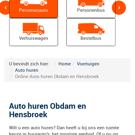
Personenauto
Personenbus
Verhuiswagen
Bestelbus
Previous
N
U bevindt zich hier:
Home
Voertuigen
Auto huren
Online Auto huren Obdam en Hensbroek
Auto huren Obdam en
Hensbroek
Wilt u een auto huren? Dan heeft u bij ons een ruimte
keuze in huurauto’s, het grootste aanbod. Of u nu op