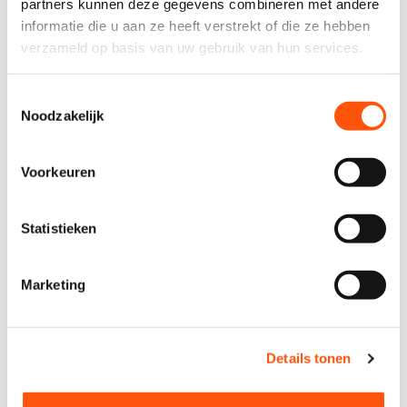
verder
partners kunnen deze gegevens combineren met andere
incl. BTW
informatie die u aan ze heeft verstrekt of die ze hebben
vanaf
verzameld op basis van uw gebruik van hun services.
€ 77,98
verder
incl. BTW
Toestemmingsselectie
vanaf
Noodzakelijk
€ 99,99
verder
incl. BTW
Voorkeuren
vanaf
€ 48,99
verder
incl. BTW
Statistieken
vanaf
€ 39,87
verder
Marketing
incl. BTW
vanaf
€ 93,98
verder
Details tonen
incl. BTW
vanaf