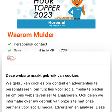
Waarom Mulder
Persoonlijk contact
Gespecialiseerd in MKB en ZZP
Hoog serviceniveau
Online inzicht in beschikbaarheid
Gemak
Deze website maakt gebruik van cookies
Ruimte voor uw eigen reclame
Prijs per kilometer of onbeperkt!
We gebruiken cookies om content en advertenties te
Direct online reserveren
personaliseren, om functies voor social media te bieden
en om ons websiteverkeer te analyseren. Ook delen we
Auto huren zonder creditcard
informatie over uw gebruik van onze site met onze
vanaf
partners voor social media, adverteren en analyse. Deze
€ 32,76