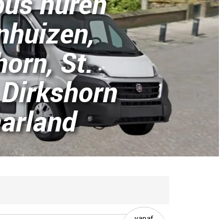
bus huren
huizen,
horn, St.
 Dirkshorn
arland
vanaf