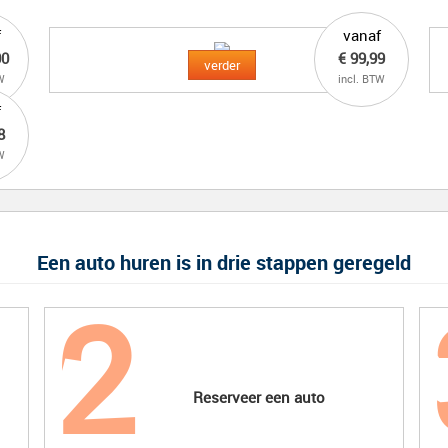
f
vanaf
00
€ 99,99
verder
W
incl. BTW
f
8
W
Een auto huren is in drie stappen geregeld
Reserveer een auto