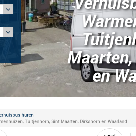
Verhuis
Warmen
Tuitjen
Maarten,
en Wa
erhuisbus huren
enhuizen, Tuitjenhorn, Sint Maarten, Dirkshorn en Waarland
f
vanaf