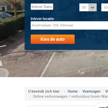
:
Inlever locatie
Kies de auto
U bevindt zich hier:
Home
Voertuigen
V
Online verhuiswagen / verhuisbus huren Warm
vana