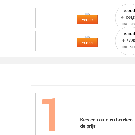
vana
€ 134,
verder
incl. BT
vana
€ 77,9
verder
incl. BT
Kies een auto en bereken
de prijs