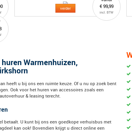
00
€ 99,99
verder
W
incl. BTW
f
8
W
W
s huren Warmenhuizen,
Dirkshorn
Dan heeft u bij ons een ruimte keuze. Of u nu op zoek bent
gen. Ook voor het huren van accessoires zoals een
autoverhuur & leasing terecht.
ren
 veel betaalt. U kunt bij ons een goedkope verhuisbus met
dagdeel kan ook! Bovendien krijgt u direct online een