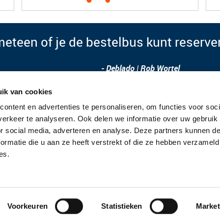
meteen of je de bestelbus kunt reserve
- Deblado | Rob Wortel
ik van cookies
ontent en advertenties te personaliseren, om functies voor soci
erkeer te analyseren. Ook delen we informatie over uw gebruik
servicelocatie schagen
or social media, adverteren en analyse. Deze partners kunnen 
ormatie die u aan ze heeft verstrekt of die ze hebben verzameld
Mulder autoverhuur & leasing B.V.
es.
Halerweg 2
Op de parkeerstrook langs de weg
1742 NG Schagen
072 20 29 056
Voorkeuren
Statistieken
Market
info@mulderautoverhuur.nl