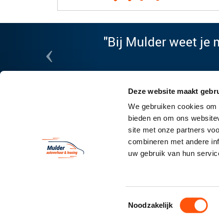
‹
"Bij Mulder weet je 
Deze website maakt gebru
We gebruiken cookies om c
bieden en om ons websitev
vestiging alkmaar
site met onze partners vo
combineren met andere inf
Mulder autoverhuur & leasing B.V.
uw gebruik van hun servic
Koelmalaan 350
1812 PS Alkmaar
Unit B-05
072 20 29 056
Toestemmingsselectie
Noodzakelijk
info@mulderautoverhuur.nl