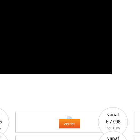
f
vanaf
6
€ 77,98
verder
W
incl. BTW
f
vanaf