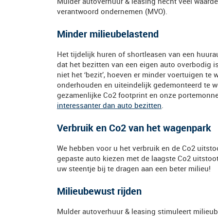
Mulder autoverhuur & leasing hecht veel waard
verantwoord ondernemen (MVO).
Minder milieubelastend
Het tijdelijk huren of shortleasen van een huur
dat het bezitten van een eigen auto overbodig is
niet het ‘bezit’, hoeven er minder voertuigen t
onderhouden en uiteindelijk gedemonteerd te wo
gezamenlijke Co2 footprint en onze portemonne
interessanter dan auto bezitten
.
Verbruik en Co2 van het wagenpark
We hebben voor u het verbruik en de Co2 uitstoot
gepaste auto kiezen met de laagste Co2 uitsto
uw steentje bij te dragen aan een beter milieu!
Milieubewust rijden
Mulder autoverhuur & leasing stimuleert milieub