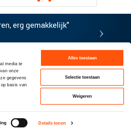
›
ren, erg gemakkelijk"
Alles toestaan
al media te
 van onze
Selectie toestaan
deze gegevens
 op basis van
Weigeren
ing
Details tonen