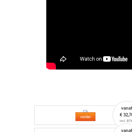
vana
€ 32,7
verder
incl. BT
vana