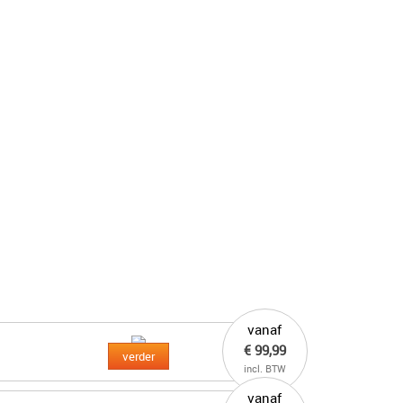
vanaf
€ 99,99
verder
incl. BTW
vanaf