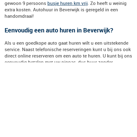
gewoon 9 persoons
busje huren km vrij
. Zo heeft u weinig
extra kosten. Autohuur in Beverwijk is geregeld in een
handomdraai!
Eenvoudig een auto huren in Beverwijk?
Als u een goedkope auto gaat huren wilt u een uitstekende
service. Naast telefonische reserveringen kunt u bij ons ook
direct online reserveren om een auto te huren. U kunt bij ons
eenvoudig betalen met uw pinpas, dus huur zonder
creditcard!
Bereikbaarheid autoverhuurbedrijf
Eén van de veelgestelde vragen is of je op ons
autoverhuurbedrijf in Alkmaar of Schagen eenvoudig een
auto kunt parkeren. U kunt op beide locaties voor langere
periode op zeer ruime plekken om uw auto parkeren. U mag
erop vertrouwen dat u uitstekende service ontvangt en we
zorgen ervoor dat het 9-persoonsbus klaar staat.