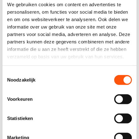
vanaf
We gebruiken cookies om content en advertenties te
€ 77,98
personaliseren, om functies voor social media te bieden
verder
incl. BTW
en om ons websiteverkeer te analyseren. Ook delen we
vanaf
informatie over uw gebruik van onze site met onze
€ 99,99
partners voor social media, adverteren en analyse. Deze
verder
incl. BTW
partners kunnen deze gegevens combineren met andere
informatie die u aan ze heeft verstrekt of die ze hebben
vanaf
verzameld op basis van uw gebruik van hun services.
€ 48,99
verder
incl. BTW
Toestemmingsselectie
vanaf
Noodzakelijk
€ 39,87
verder
incl. BTW
vanaf
Voorkeuren
€ 93,98
verder
incl. BTW
Statistieken
vanaf
€ 134,00
verder
incl. BTW
Marketing