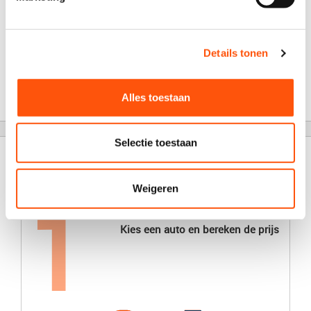
vanaf
€ 105,00
verder
incl. BTW
Details tonen
vanaf
€ 120,00
verder
Alles toestaan
incl. BTW
Selectie toestaan
Een auto huren is in drie stappen geregeld
Weigeren
Kies een auto en bereken de prijs