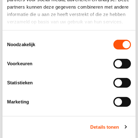
partners kunnen deze gegevens combineren met andere
informatie die u aan ze heeft verstrekt of die ze hebben
verzameld op basis van uw gebruik van hun services.
Toestemmingsselectie
Noodzakelijk
vestiging alkmaar
Voorkeuren
Mulder autoverhuur & leasing B.V.
Koelmalaan 350
Statistieken
1812 PS Alkmaar
Unit B-05
Marketing
072 20 29 056
info@mulderautoverhuur.nl
Details tonen