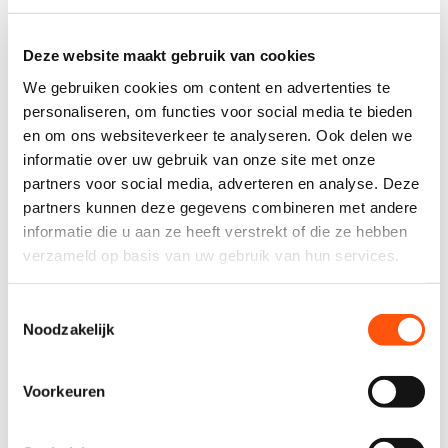
vestiging alkmaar
Deze website maakt gebruik van cookies
We gebruiken cookies om content en advertenties te
Mulder autoverhuur & leasing B.V.
personaliseren, om functies voor social media te bieden
Koelmalaan 350
1812 PS Alkmaar
en om ons websiteverkeer te analyseren. Ook delen we
Unit B-05
informatie over uw gebruik van onze site met onze
partners voor social media, adverteren en analyse. Deze
072 20 29 056
partners kunnen deze gegevens combineren met andere
info@mulderautoverhuur.nl
informatie die u aan ze heeft verstrekt of die ze hebben
verzameld op basis van uw gebruik van hun services.
Toestemmingsselectie
Noodzakelijk
Voorkeuren