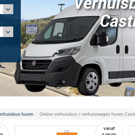
Verhuis
Cast
erhuisbus huren
Online verhuisbus / verhuiswagen huren Castr
f
vanaf