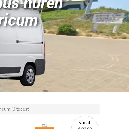
bus huren
ricum
icum, Uitgeest
vanaf