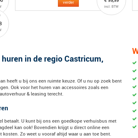
00
€ 99,99
verder
W
incl. BTW
f
8
W
W
huren in de regio Castricum,
an heeft u bij ons een ruimte keuze. Of u nu op zoek bent
gen. Ook voor het huren van accessoires zoals een
autoverhuur & leasing terecht.
ren
 veel betaalt. U kunt bij ons een goedkope verhuisbus met
dagdeel kan ook! Bovendien krijgt u direct online een
 kosten. Zo weet u vooraf altijd waar u aan toe bent.