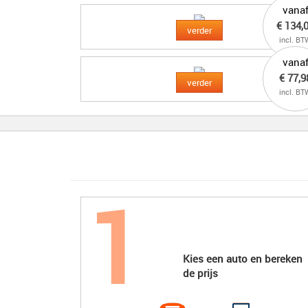
vana
€ 134,
verder
incl. BT
vana
€ 77,9
verder
incl. BT
Kies een auto en bereken
de prijs