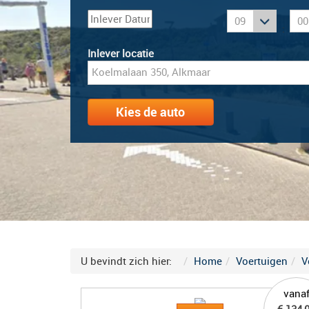
:
Inlever locatie
Kies de auto
U bevindt zich hier:
Home
Voertuigen
V
vana