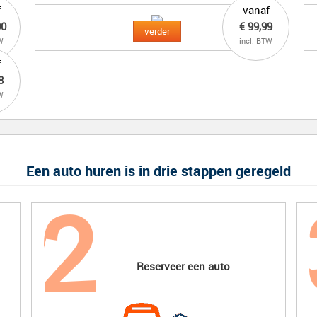
f
vanaf
00
€ 99,99
verder
W
incl. BTW
f
8
W
Een auto huren is in drie stappen geregeld
Reserveer een auto