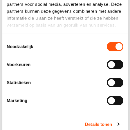
partners voor social media, adverteren en analyse. Deze
partners kunnen deze gegevens combineren met andere
informatie die u aan ze heeft verstrekt of die ze hebben
verzameld op basis van uw gebruik van hun services.
Toestemmingsselectie
Noodzakelijk
vestiging alkmaar
Mulder autoverhuur & leasing B.V.
Voorkeuren
Koelmalaan 350
1812 PS Alkmaar
Statistieken
Unit B-05
072 20 29 056
Marketing
info@mulderautoverhuur.nl
Details tonen